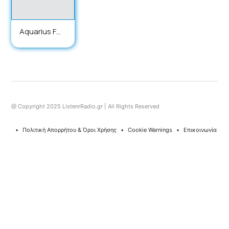
Aquarius FM
105.5
@ Copyright 2025 ListenrRadio.gr | All Rights Reserved
⠀•⠀
Πολιτική Απορρήτου & Όροι Χρήσης
⠀•⠀
Cookie Warnings
⠀•⠀
Επικοινωνία