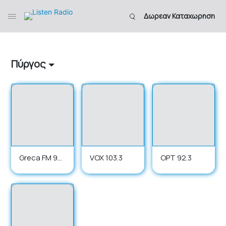
Δωρεαν Καταχωρηση
Πύργος
Greca FM 99.
VOX 103.3
ΟΡΤ 92.3
4