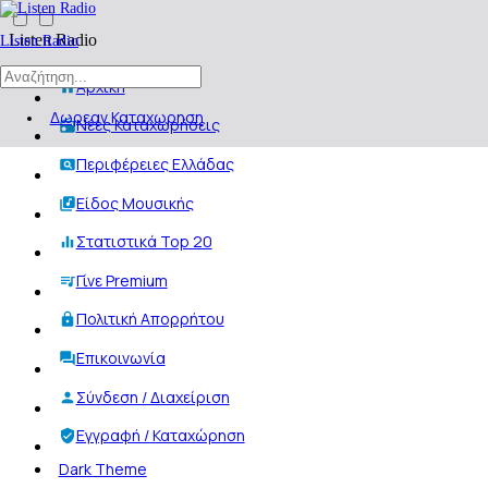
Listen Radio
Listen Radio
Αρχική
Δωρεαν Καταχωρηση
Νέες Καταχωρήσεις
Περιφέρειες Ελλάδας
Είδος Μουσικής
Στατιστικά Top 20
Γίνε Premium
Πολιτική Απορρήτου
Επικοινωνία
Σύνδεση / Διαχείριση
Εγγραφή / Καταχώρηση
Dark Theme