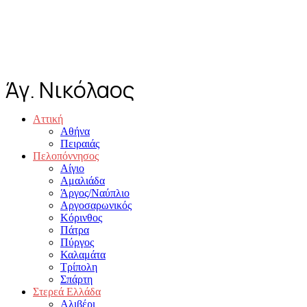
Άγ. Νικόλαος
Αττική
Αθήνα
Πειραιάς
Πελοπόννησος
Αίγιο
Αμαλιάδα
Άργος/Ναύπλιο
Αργοσαρωνικός
Κόρινθος
Πάτρα
Πύργος
Καλαμάτα
Τρίπολη
Σπάρτη
Στερεά Ελλάδα
Αλιβέρι