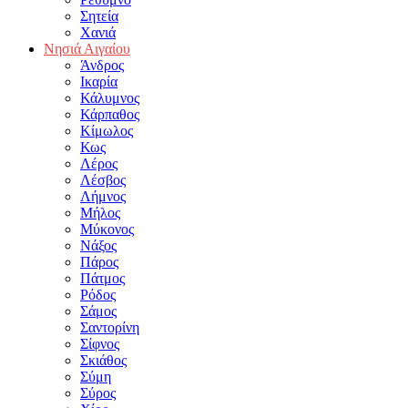
Σητεία
Χανιά
Νησιά Αιγαίου
Άνδρος
Ικαρία
Κάλυμνος
Κάρπαθος
Κίμωλος
Κως
Λέρος
Λέσβος
Λήμνος
Μήλος
Μύκονος
Νάξος
Πάρος
Πάτμος
Ρόδος
Σάμος
Σαντορίνη
Σίφνος
Σκιάθος
Σύμη
Σύρος