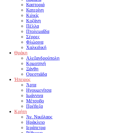
Καστοριά
Κατερίνη
Κιλκίς
Κοζάνη
Πέλλα
Πτολεμαΐδα
Σέρρες
Φλώρινα
Χαλκιδική
Θράκη
Αλεξανδρούπολη
Κομοτηνή
Ξάνθη
Ορεστιάδα
Ήπειρος
Άρτα
Ηγουμενίτσα
Ιωάννινα
Μέτσοβο
Πρέβεζα
Κρήτη
Άγ. Νικόλαος
Ηράκλειο
Ιεράπετρα
Ρέθυμνο