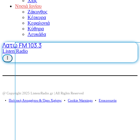
Χίος
Νησιά Ιονίου
Ζάκυνθος
Κέρκυρα
Κεφαλονιά
Κύθηρα
Λευκάδα
Λατώ FM 103.3
Listen Radio
@ Copyright 2025 ListenrRadio.gr | All Rights Reserved
⠀•⠀
Πολιτική Απορρήτου & Όροι Χρήσης
⠀•⠀
Cookie Warnings
⠀•⠀
Επικοινωνία