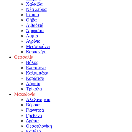
Χαλκίδα
Νέα Στύρα
Ιστιαία
Θήβα
Λιβαδειά
Άμφισσα
Λαμία
Αγρίνιο
Μεσσολόγγι
Καρπενήσι
Θεσσαλία
Βόλος
Ελασσόνα
Καλαμπάκα
Καρδίτσα
Λάρισα
Τρίκαλα
Μακεδονία
Αλεξάνδρεια
Βέροια
Γιαννιτσά
Γρεβενά
Δράμα
Θεσσαλονίκη
Καβάλα