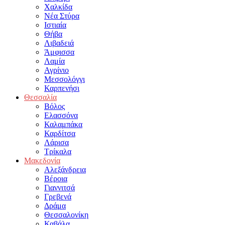
Χαλκίδα
Νέα Στύρα
Ιστιαία
Θήβα
Λιβαδειά
Άμφισσα
Λαμία
Αγρίνιο
Μεσσολόγγι
Καρπενήσι
Θεσσαλία
Βόλος
Ελασσόνα
Καλαμπάκα
Καρδίτσα
Λάρισα
Τρίκαλα
Μακεδονία
Αλεξάνδρεια
Βέροια
Γιαννιτσά
Γρεβενά
Δράμα
Θεσσαλονίκη
Καβάλα