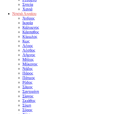
Σητεία
Χανιά
Νησιά Αιγαίου
Άνδρος
Ικαρία
Κάλυμνος
Κάρπαθος
Κίμωλος
Κως
Λέρος
Λέσβος
Λήμνος
Μήλος
Μύκονος
Νάξος
Πάρος
Πάτμος
Ρόδος
Σάμος
Σαντορίνη
Σίφνος
Σκιάθος
Σύμη
Σύρος