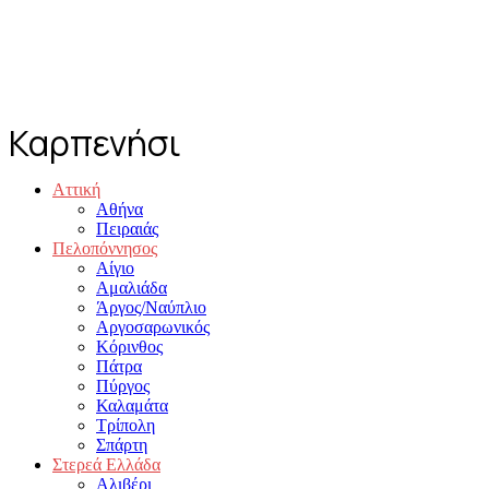
Καρπενήσι
Αττική
Αθήνα
Πειραιάς
Πελοπόννησος
Αίγιο
Αμαλιάδα
Άργος/Ναύπλιο
Αργοσαρωνικός
Κόρινθος
Πάτρα
Πύργος
Καλαμάτα
Τρίπολη
Σπάρτη
Στερεά Ελλάδα
Αλιβέρι