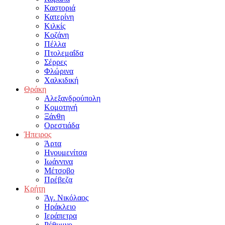
Καστοριά
Κατερίνη
Κιλκίς
Κοζάνη
Πέλλα
Πτολεμαΐδα
Σέρρες
Φλώρινα
Χαλκιδική
Θράκη
Αλεξανδρούπολη
Κομοτηνή
Ξάνθη
Ορεστιάδα
Ήπειρος
Άρτα
Ηγουμενίτσα
Ιωάννινα
Μέτσοβο
Πρέβεζα
Κρήτη
Άγ. Νικόλαος
Ηράκλειο
Ιεράπετρα
Ρέθυμνο