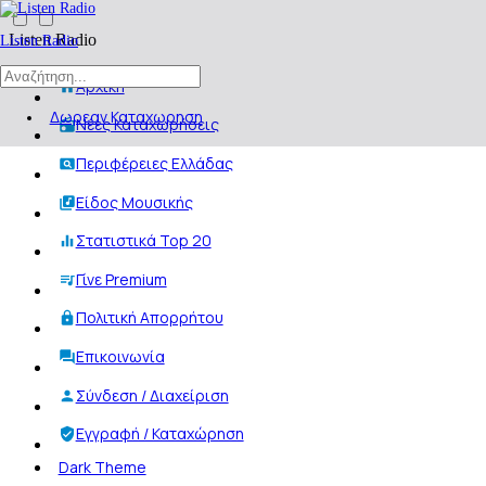
Listen Radio
Listen Radio
Αρχική
Δωρεαν Καταχωρηση
Νέες Καταχωρήσεις
Περιφέρειες Ελλάδας
Είδος Μουσικής
Στατιστικά Top 20
Γίνε Premium
Πολιτική Απορρήτου
Επικοινωνία
Σύνδεση / Διαχείριση
Εγγραφή / Καταχώρηση
Dark Theme