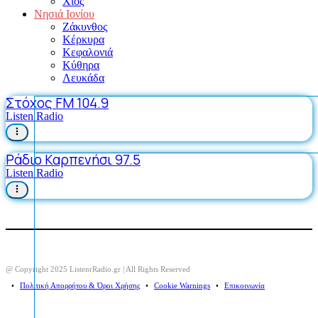
Χίος
Νησιά Ιονίου
Ζάκυνθος
Κέρκυρα
Κεφαλονιά
Κύθηρα
Λευκάδα
Στόχος FM 104.9
Listen Radio
Ράδιο Καρπενήσι 97.5
Listen Radio
@ Copyright 2025 ListenrRadio.gr | All Rights Reserved
⠀•⠀
Πολιτική Απορρήτου & Όροι Χρήσης
⠀•⠀
Cookie Warnings
⠀•⠀
Επικοινωνία