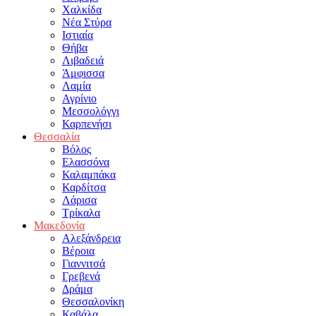
Χαλκίδα
Νέα Στύρα
Ιστιαία
Θήβα
Λιβαδειά
Άμφισσα
Λαμία
Αγρίνιο
Μεσσολόγγι
Καρπενήσι
Θεσσαλία
Βόλος
Ελασσόνα
Καλαμπάκα
Καρδίτσα
Λάρισα
Τρίκαλα
Μακεδονία
Αλεξάνδρεια
Βέροια
Γιαννιτσά
Γρεβενά
Δράμα
Θεσσαλονίκη
Καβάλα