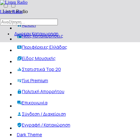
Listen Radio
Listen Radio
Αρχική
Δωρεαν Καταχωρηση
Νέες Καταχωρήσεις
Περιφέρειες Ελλάδας
Είδος Μουσικής
Στατιστικά Top 20
Γίνε Premium
Πολιτική Απορρήτου
Επικοινωνία
Σύνδεση / Διαχείριση
Εγγραφή / Καταχώρηση
Dark Theme