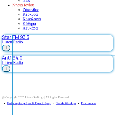
Χίος
Νησιά Ιονίου
Ζάκυνθος
Κέρκυρα
Κεφαλονιά
Κύθηρα
Λευκάδα
Star FM 93.3
Listen Radio
Ant1 94.0
Listen Radio
@ Copyright 2025 ListenrRadio.gr | All Rights Reserved
⠀•⠀
Πολιτική Απορρήτου & Όροι Χρήσης
⠀•⠀
Cookie Warnings
⠀•⠀
Επικοινωνία