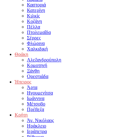
Καστοριά
Κατερίνη
Κιλκίς
Κοζάνη
Πέλλα
Πτολεμαΐδα
Σέρρες
Φλώρινα
Χαλκιδική
Θράκη
Αλεξανδρούπολη
Κομοτηνή
Ξάνθη
Ορεστιάδα
Ήπειρος
Άρτα
Ηγουμενίτσα
Ιωάννινα
Μέτσοβο
Πρέβεζα
Κρήτη
Άγ. Νικόλαος
Ηράκλειο
Ιεράπετρα
Ρέθυμνο