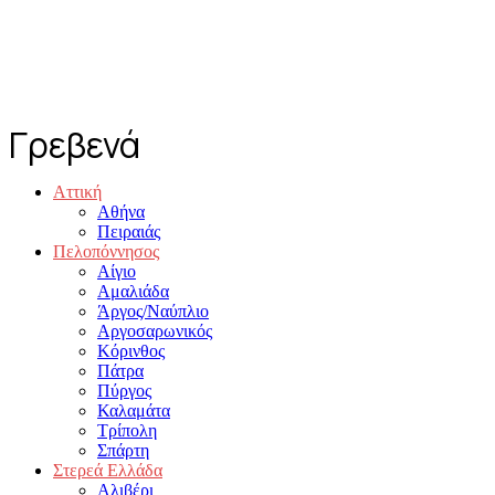
Γρεβενά
Αττική
Αθήνα
Πειραιάς
Πελοπόννησος
Αίγιο
Αμαλιάδα
Άργος/Ναύπλιο
Αργοσαρωνικός
Κόρινθος
Πάτρα
Πύργος
Καλαμάτα
Τρίπολη
Σπάρτη
Στερεά Ελλάδα
Αλιβέρι