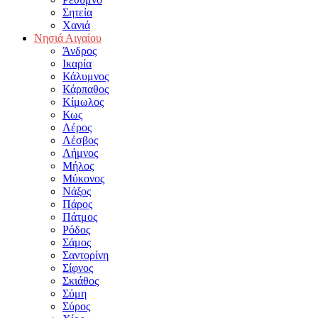
Σητεία
Χανιά
Νησιά Αιγαίου
Άνδρος
Ικαρία
Κάλυμνος
Κάρπαθος
Κίμωλος
Κως
Λέρος
Λέσβος
Λήμνος
Μήλος
Μύκονος
Νάξος
Πάρος
Πάτμος
Ρόδος
Σάμος
Σαντορίνη
Σίφνος
Σκιάθος
Σύμη
Σύρος