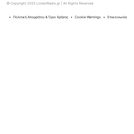
@ Copyright 2025 ListenrRadio.gr | All Rights Reserved
⠀•⠀
Πολιτική Απορρήτου & Όροι Χρήσης
⠀•⠀
Cookie Warnings
⠀•⠀
Επικοινωνία