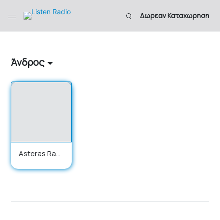
Δωρεαν Καταχωρηση
Άνδρος
Asteras Radi
o 92