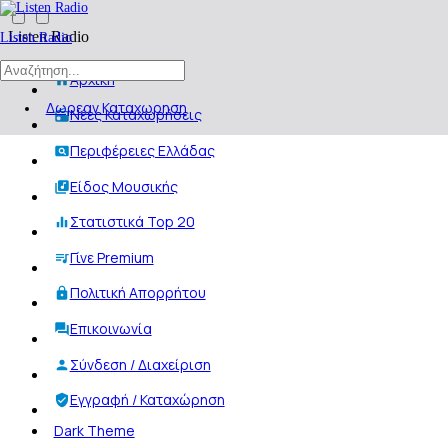
Listen Radio
Listen Radio
Αρχική
Δωρεαν Καταχωρηση
Νέες Καταχωρήσεις
Περιφέρειες Ελλάδας
Είδος Μουσικής
Στατιστικά Top 20
Γίνε Premium
Πολιτική Απορρήτου
Επικοινωνία
Σύνδεση / Διαχείριση
Εγγραφή / Καταχώρηση
Dark Theme