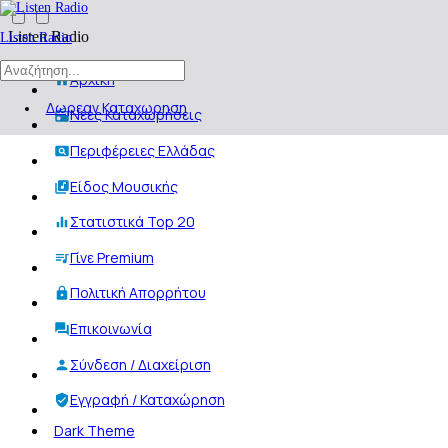
Listen Radio
Listen Radio
Αρχική
Δωρεαν Καταχωρηση
Νέες Καταχωρήσεις
Περιφέρειες Ελλάδας
Είδος Μουσικής
Στατιστικά Top 20
Γίνε Premium
Πολιτική Απορρήτου
Επικοινωνία
Σύνδεση / Διαχείριση
Εγγραφή / Καταχώρηση
Dark Theme