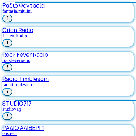
Ράδιο Φαντασία
fantasia.mitilini
Orion Radio
Listen Radio
Rock Fever Radio
rockfeverradio
Rádio Timblesom
radiotimblesom
STUDIO717
studiovag
ΡΑΔΙΟ ΑΛΙΒΕΡΙ 1
elisavet