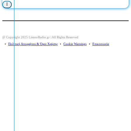
@ Copyright 2025 ListenrRadio.gr | All Rights Reserved
⠀•⠀
Πολιτική Απορρήτου & Όροι Χρήσης
⠀•⠀
Cookie Warnings
⠀•⠀
Επικοινωνία