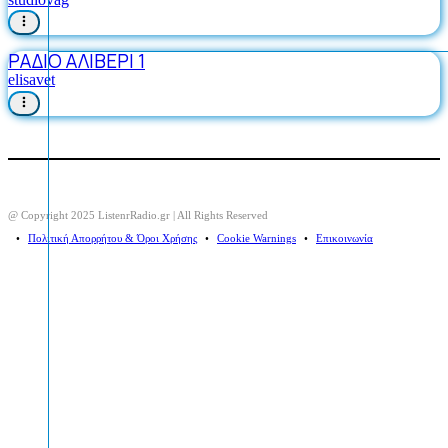
ΡΑΔΙΟ ΑΛΙΒΕΡΙ 1
elisavet
@ Copyright 2025 ListenrRadio.gr | All Rights Reserved
⠀•⠀
Πολιτική Απορρήτου & Όροι Χρήσης
⠀•⠀
Cookie Warnings
⠀•⠀
Επικοινωνία