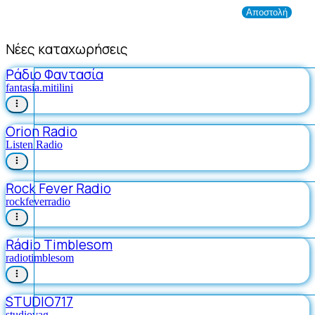
Νέες καταχωρήσεις
Ράδιο Φαντασία
fantasia.mitilini
Orion Radio
Listen Radio
Rock Fever Radio
rockfeverradio
Rádio Timblesom
radiotimblesom
STUDIO717
studiovag