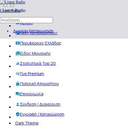
Listen Radio
Listen Radio
Αρχική
Δωρεαν Καταχωρηση
Νέες Καταχωρήσεις
Περιφέρειες Ελλάδας
Είδος Μουσικής
Στατιστικά Top 20
Γίνε Premium
Πολιτική Απορρήτου
Επικοινωνία
Σύνδεση / Διαχείριση
Εγγραφή / Καταχώρηση
Dark Theme