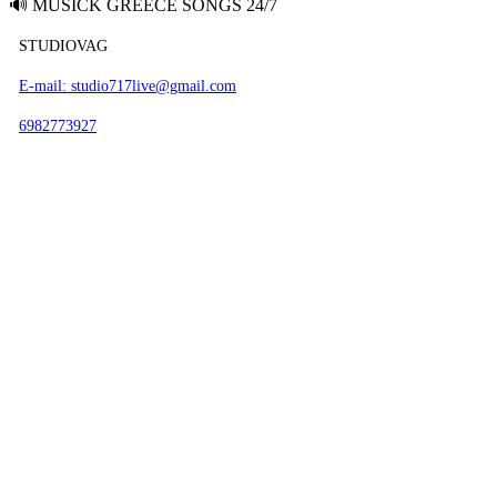
🔊
MUSICK GREECE SONGS 24/7
STUDIOVAG
E-mail: studio717live@gmail.com
6982773927