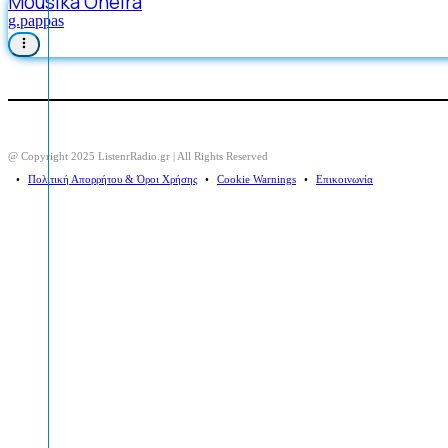
Mousika Oneira
g.pappas
@ Copyright 2025 ListenrRadio.gr | All Rights Reserved
⠀•⠀
Πολιτική Απορρήτου & Όροι Χρήσης
⠀•⠀
Cookie Warnings
⠀•⠀
Επικοινωνία