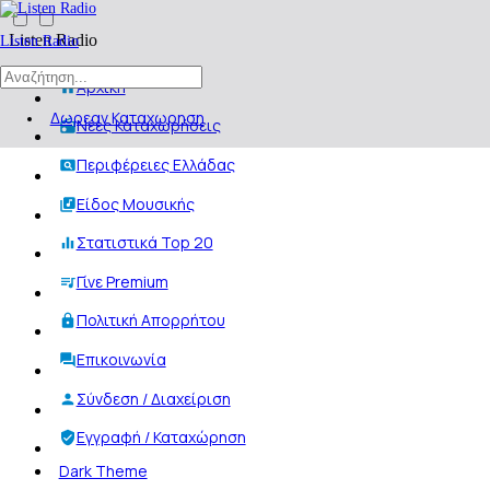
Listen Radio
Listen Radio
Αρχική
Δωρεαν Καταχωρηση
Νέες Καταχωρήσεις
Περιφέρειες Ελλάδας
Είδος Μουσικής
Στατιστικά Top 20
Γίνε Premium
Πολιτική Απορρήτου
Επικοινωνία
Σύνδεση / Διαχείριση
Εγγραφή / Καταχώρηση
Dark Theme