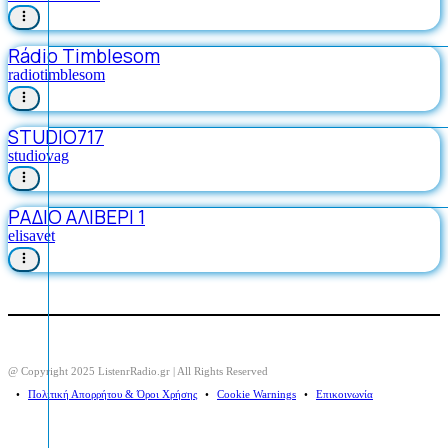
Rádio Timblesom
radiotimblesom
STUDIO717
studiovag
ΡΑΔΙΟ ΑΛΙΒΕΡΙ 1
elisavet
@ Copyright 2025 ListenrRadio.gr | All Rights Reserved
⠀•⠀
Πολιτική Απορρήτου & Όροι Χρήσης
⠀•⠀
Cookie Warnings
⠀•⠀
Επικοινωνία