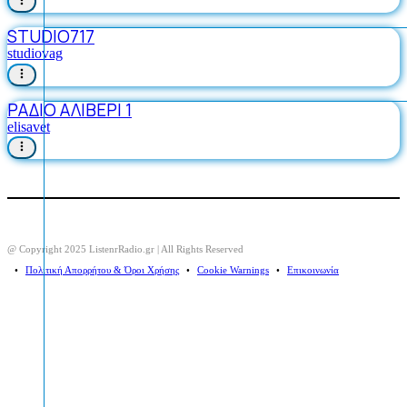
STUDIO717
studiovag
ΡΑΔΙΟ ΑΛΙΒΕΡΙ 1
elisavet
@ Copyright 2025 ListenrRadio.gr | All Rights Reserved
⠀•⠀
Πολιτική Απορρήτου & Όροι Χρήσης
⠀•⠀
Cookie Warnings
⠀•⠀
Επικοινωνία