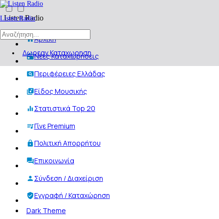
Listen Radio
Listen Radio
Αρχική
Δωρεαν Καταχωρηση
Νέες Καταχωρήσεις
Περιφέρειες Ελλάδας
Είδος Μουσικής
Στατιστικά Top 20
Γίνε Premium
Πολιτική Απορρήτου
Επικοινωνία
Σύνδεση / Διαχείριση
Εγγραφή / Καταχώρηση
Dark Theme