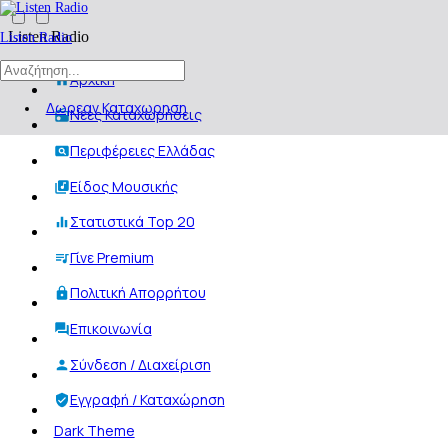
Listen Radio
Listen Radio
Αρχική
Δωρεαν Καταχωρηση
Νέες Καταχωρήσεις
Περιφέρειες Ελλάδας
Είδος Μουσικής
Στατιστικά Top 20
Γίνε Premium
Πολιτική Απορρήτου
Επικοινωνία
Σύνδεση / Διαχείριση
Εγγραφή / Καταχώρηση
Dark Theme