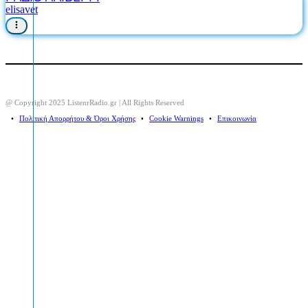
elisavet
@ Copyright 2025 ListenrRadio.gr | All Rights Reserved
⠀•⠀
Πολιτική Απορρήτου & Όροι Χρήσης
⠀•⠀
Cookie Warnings
⠀•⠀
Επικοινωνία