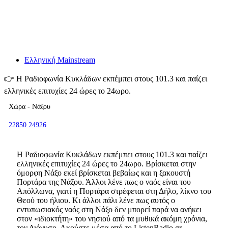
Ελληνική Mainstream
👉
H Ραδιοφωνία Κυκλάδων εκπέμπει στους 101.3 και παίζει
ελληνικές επιτυχίες 24 ώρες το 24ωρο.
Χώρα - Νάξου
22850 24926
H Ραδιοφωνία Κυκλάδων εκπέμπει στους 101.3 και παίζει
ελληνικές επιτυχίες 24 ώρες το 24ωρο. Βρίσκεται στην
όμορφη Νάξο εκεί βρίσκεται βεβαίως και η ξακουστή
Πορτάρα της Νάξου. Άλλοι λένε πως ο ναός είναι του
Απόλλωνα, γιατί η Πορτάρα στρέφεται στη Δήλο, λίκνο του
Θεού του ήλιου. Κι άλλοι πάλι λένε πως αυτός ο
εντυπωσιακός ναός στη Νάξο δεν μπορεί παρά να ανήκει
στον «ιδιοκτήτη» του νησιού από τα μυθικά ακόμη χρόνια,
τον Διόνυσο. Ακούστε μέσα από το ListenRadio.gr