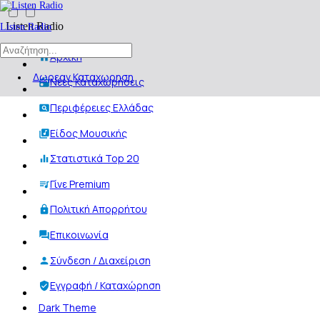
Listen Radio
Listen Radio
Αρχική
Δωρεαν Καταχωρηση
Νέες Καταχωρήσεις
Περιφέρειες Ελλάδας
Είδος Μουσικής
Στατιστικά Top 20
Γίνε Premium
Πολιτική Απορρήτου
Επικοινωνία
Σύνδεση / Διαχείριση
Εγγραφή / Καταχώρηση
Dark Theme