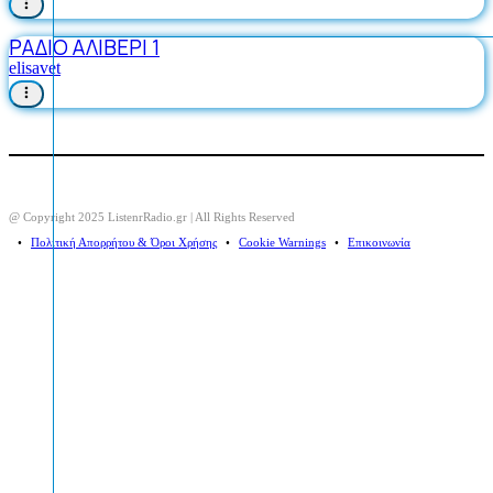
ΡΑΔΙΟ ΑΛΙΒΕΡΙ 1
elisavet
@ Copyright 2025 ListenrRadio.gr | All Rights Reserved
⠀•⠀
Πολιτική Απορρήτου & Όροι Χρήσης
⠀•⠀
Cookie Warnings
⠀•⠀
Επικοινωνία