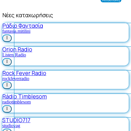
Νέες καταχωρήσεις
Ράδιο Φαντασία
fantasia.mitilini
Orion Radio
Listen Radio
Rock Fever Radio
rockfeverradio
Rádio Timblesom
radiotimblesom
STUDIO717
studiovag