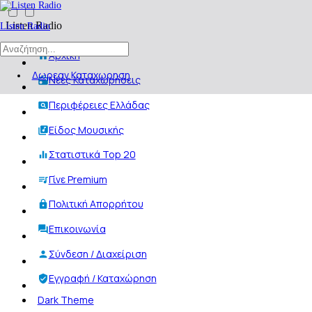
Listen Radio
Listen Radio
Αρχική
Δωρεαν Καταχωρηση
Νέες Καταχωρήσεις
Περιφέρειες Ελλάδας
Είδος Μουσικής
Στατιστικά Top 20
Γίνε Premium
Πολιτική Απορρήτου
Επικοινωνία
Σύνδεση / Διαχείριση
Εγγραφή / Καταχώρηση
Dark Theme