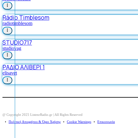
Rádio Timblesom
radiotimblesom
STUDIO717
studiovag
ΡΑΔΙΟ ΑΛΙΒΕΡΙ 1
elisavet
@ Copyright 2025 ListenrRadio.gr | All Rights Reserved
⠀•⠀
Πολιτική Απορρήτου & Όροι Χρήσης
⠀•⠀
Cookie Warnings
⠀•⠀
Επικοινωνία