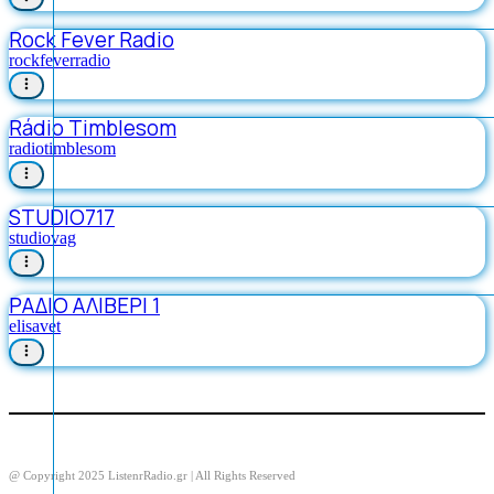
Rock Fever Radio
rockfeverradio
Rádio Timblesom
radiotimblesom
STUDIO717
studiovag
ΡΑΔΙΟ ΑΛΙΒΕΡΙ 1
elisavet
@ Copyright 2025 ListenrRadio.gr | All Rights Reserved