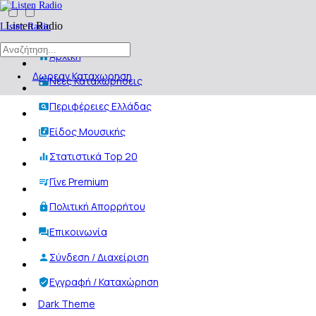
Listen Radio
Listen Radio
Αρχική
Δωρεαν Καταχωρηση
Νέες Καταχωρήσεις
Περιφέρειες Ελλάδας
Είδος Μουσικής
Στατιστικά Top 20
Γίνε Premium
Πολιτική Απορρήτου
Επικοινωνία
Σύνδεση / Διαχείριση
Εγγραφή / Καταχώρηση
Dark Theme