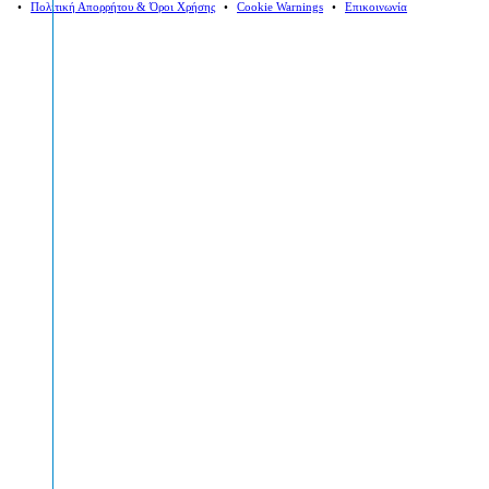
⠀•⠀
Πολιτική Απορρήτου & Όροι Χρήσης
⠀•⠀
Cookie Warnings
⠀•⠀
Επικοινωνία