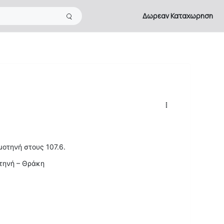
Δωρεαν Καταχωρηση
μοτηνή στους 107.6.
οτηνή – Θράκη