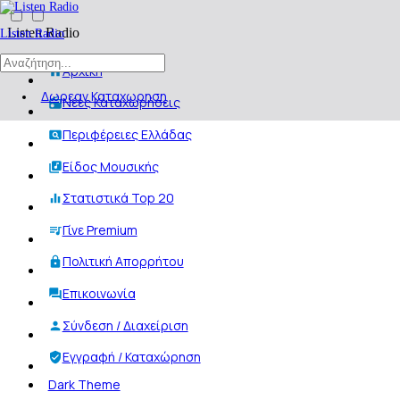
Listen Radio
Listen Radio
Αρχική
Δωρεαν Καταχωρηση
Νέες Καταχωρήσεις
Περιφέρειες Ελλάδας
Είδος Μουσικής
Στατιστικά Top 20
Γίνε Premium
Πολιτική Απορρήτου
Επικοινωνία
Σύνδεση / Διαχείριση
Εγγραφή / Καταχώρηση
Dark Theme