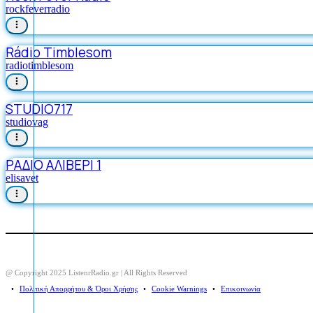
rockfeverradio
Rádio Timblesom
radiotimblesom
STUDIO717
studiovag
ΡΑΔΙΟ ΑΛΙΒΕΡΙ 1
elisavet
@ Copyright 2025 ListenrRadio.gr | All Rights Reserved
⠀•⠀
Πολιτική Απορρήτου & Όροι Χρήσης
⠀•⠀
Cookie Warnings
⠀•⠀
Επικοινωνία