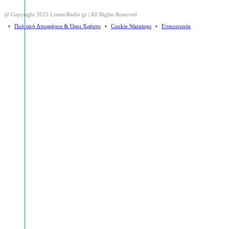
@ Copyright 2025 ListenrRadio.gr | All Rights Reserved
⠀•⠀
Πολιτική Απορρήτου & Όροι Χρήσης
⠀•⠀
Cookie Warnings
⠀•⠀
Επικοινωνία