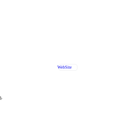
WebSite
η.