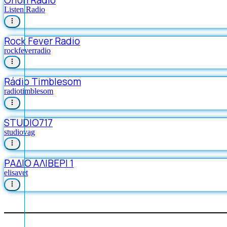
Listen Radio
Rock Fever Radio
rockfeverradio
Rádio Timblesom
radiotimblesom
STUDIO717
studiovag
ΡΑΔΙΟ ΑΛΙΒΕΡΙ 1
elisavet