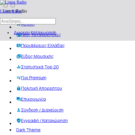
Listen Radio
Listen Radio
Αρχική
Δωρεαν Καταχωρηση
Νέες Καταχωρήσεις
Περιφέρειες Ελλάδας
Είδος Μουσικής
Στατιστικά Top 20
Γίνε Premium
Πολιτική Απορρήτου
Επικοινωνία
Σύνδεση / Διαχείριση
Εγγραφή / Καταχώρηση
Dark Theme