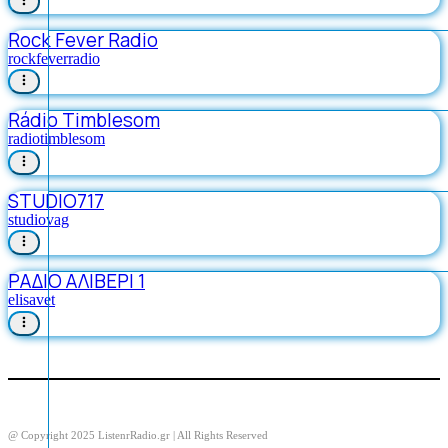
Rock Fever Radio
rockfeverradio
Rádio Timblesom
radiotimblesom
STUDIO717
studiovag
ΡΑΔΙΟ ΑΛΙΒΕΡΙ 1
elisavet
@ Copyright 2025 ListenrRadio.gr | All Rights Reserved