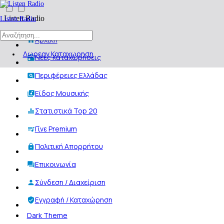
Listen Radio
Listen Radio
Αρχική
Δωρεαν Καταχωρηση
Νέες Καταχωρήσεις
Περιφέρειες Ελλάδας
Είδος Μουσικής
Στατιστικά Top 20
Γίνε Premium
Πολιτική Απορρήτου
Επικοινωνία
Σύνδεση / Διαχείριση
Εγγραφή / Καταχώρηση
Dark Theme