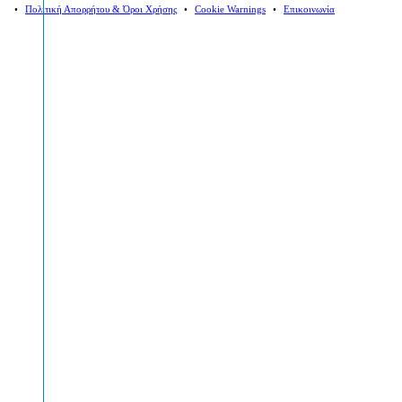
⠀•⠀
Πολιτική Απορρήτου & Όροι Χρήσης
⠀•⠀
Cookie Warnings
⠀•⠀
Επικοινωνία