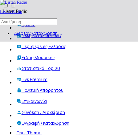
Listen Radio
Listen Radio
Αρχική
Δωρεαν Καταχωρηση
Νέες Καταχωρήσεις
Περιφέρειες Ελλάδας
Είδος Μουσικής
Στατιστικά Top 20
Γίνε Premium
Πολιτική Απορρήτου
Επικοινωνία
Σύνδεση / Διαχείριση
Εγγραφή / Καταχώρηση
Dark Theme