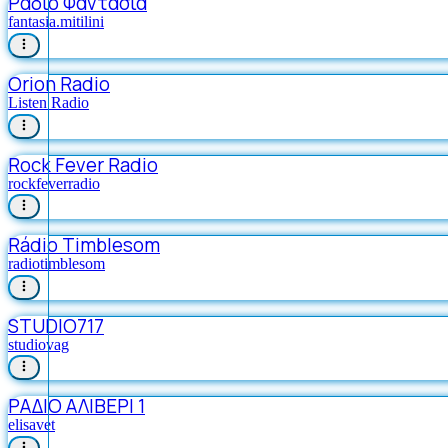
Ράδιο Φαντασία
fantasia.mitilini
Orion Radio
Listen Radio
Rock Fever Radio
rockfeverradio
Rádio Timblesom
radiotimblesom
STUDIO717
studiovag
ΡΑΔΙΟ ΑΛΙΒΕΡΙ 1
elisavet