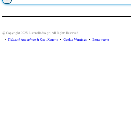
@ Copyright 2025 ListenrRadio.gr | All Rights Reserved
⠀•⠀
Πολιτική Απορρήτου & Όροι Χρήσης
⠀•⠀
Cookie Warnings
⠀•⠀
Επικοινωνία