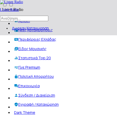
Listen Radio
Listen Radio
Αρχική
Δωρεαν Καταχωρηση
Νέες Καταχωρήσεις
Περιφέρειες Ελλάδας
Είδος Μουσικής
Στατιστικά Top 20
Γίνε Premium
Πολιτική Απορρήτου
Επικοινωνία
Σύνδεση / Διαχείριση
Εγγραφή / Καταχώρηση
Dark Theme