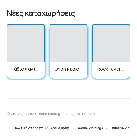
Νέες καταχωρήσεις
Ράδιο Φαντα
Orion Radio
Rock Fever R
σία
adio
@ Copyright 2025 ListenrRadio.gr | All Rights Reserved
⠀•⠀
Πολιτική Απορρήτου & Όροι Χρήσης
⠀•⠀
Cookie Warnings
⠀•⠀
Επικοινωνία