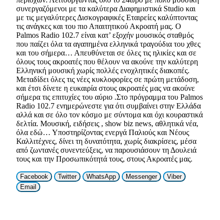
συνεργαζόμενοι με τα καλύτερα Διαφημιστικά Studio και
με τις μεγαλύτερες Δισκογραφικές Εταιρείες καλύπτοντας
τις ανάγκες και του πιο Απαιτητικού Ακροατή μας. Ο
Palmos Radio 102.7 είναι κατ’ εξοχήν μουσικός σταθμός
που παίζει όλα τα αγαπημένα ελληνικά τραγούδια του χθες
και του σήμερα… Απευθύνεται σε όλες τις ηλικίες και σε
όλους τους ακροατές που θέλουν να ακούνε την καλύτερη
Ελληνική μουσική χωρίς πολλές ενοχλητικές διακοπές.
Μεταδίδει όλες τις νέες κυκλοφορίες σε πρώτη μετάδοση,
και έτσι δίνετε η ευκαιρία στους ακροατές μας να ακούνε
σήμερα τις επιτυχίες του αύριο .Στο πρόγραμμα του Palmos
Radio 102.7 ενημερώνεστε για ότι συμβαίνει στην Ελλάδα
αλλά και σε όλο τον κόσμο με σύντομα και όχι κουραστικά
δελτία. Μουσική, ειδήσεις , show biz news, αθλητικά νέα,
όλα εδώ… Υποστηρίζοντας ενεργά Παλιούς και Νέους
Καλλιτέχνες, δίνει τη δυνατότητα, χωρίς διακρίσεις, μέσα
από ζωντανές συνεντεύξεις, να παρουσιάσουν τη Δουλειά
τους και την Προσωπικότητά τους, στους Ακροατές μας.
Facebook
Twitter
WhatsApp
Messenger
Viber
Email