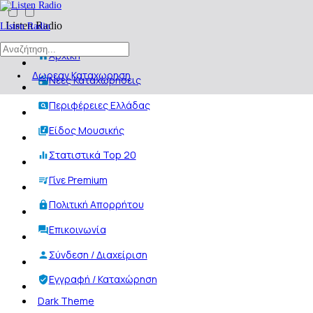
Listen Radio
Listen Radio
Αρχική
Δωρεαν Καταχωρηση
Νέες Καταχωρήσεις
Περιφέρειες Ελλάδας
Είδος Μουσικής
Στατιστικά Top 20
Γίνε Premium
Πολιτική Απορρήτου
Επικοινωνία
Σύνδεση / Διαχείριση
Εγγραφή / Καταχώρηση
Dark Theme