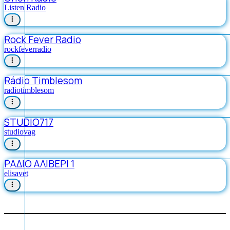
Listen Radio
Rock Fever Radio
rockfeverradio
Rádio Timblesom
radiotimblesom
STUDIO717
studiovag
ΡΑΔΙΟ ΑΛΙΒΕΡΙ 1
elisavet