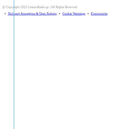
@ Copyright 2025 ListenrRadio.gr | All Rights Reserved
⠀•⠀
Πολιτική Απορρήτου & Όροι Χρήσης
⠀•⠀
Cookie Warnings
⠀•⠀
Επικοινωνία