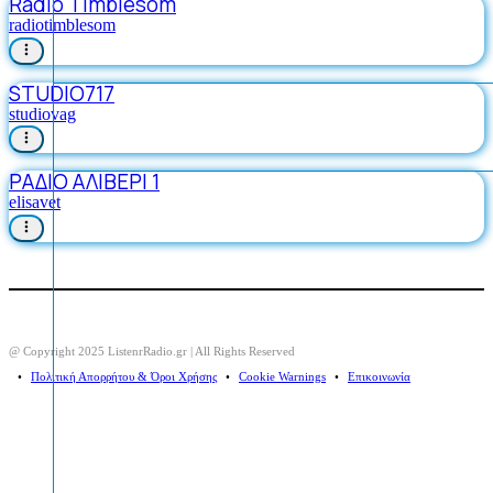
Rádio Timblesom
radiotimblesom
STUDIO717
studiovag
ΡΑΔΙΟ ΑΛΙΒΕΡΙ 1
elisavet
@ Copyright 2025 ListenrRadio.gr | All Rights Reserved
⠀•⠀
Πολιτική Απορρήτου & Όροι Χρήσης
⠀•⠀
Cookie Warnings
⠀•⠀
Επικοινωνία