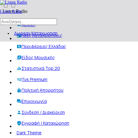
Listen Radio
Listen Radio
Αρχική
Δωρεαν Καταχωρηση
Νέες Καταχωρήσεις
Περιφέρειες Ελλάδας
Είδος Μουσικής
Στατιστικά Top 20
Γίνε Premium
Πολιτική Απορρήτου
Επικοινωνία
Σύνδεση / Διαχείριση
Εγγραφή / Καταχώρηση
Dark Theme