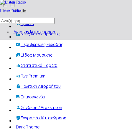
Listen Radio
Listen Radio
Αρχική
Δωρεαν Καταχωρηση
Νέες Καταχωρήσεις
Περιφέρειες Ελλάδας
Είδος Μουσικής
Στατιστικά Top 20
Γίνε Premium
Πολιτική Απορρήτου
Επικοινωνία
Σύνδεση / Διαχείριση
Εγγραφή / Καταχώρηση
Dark Theme