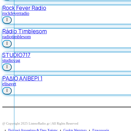
Rock Fever Radio
rockfeverradio
Rádio Timblesom
radiotimblesom
STUDIO717
studiovag
ΡΑΔΙΟ ΑΛΙΒΕΡΙ 1
elisavet
@ Copyright 2025 ListenrRadio.gr | All Rights Reserved
⠀•⠀
Πολιτική Απορρήτου & Όροι Χρήσης
⠀•⠀
Cookie Warnings
⠀•⠀
Επικοινωνία