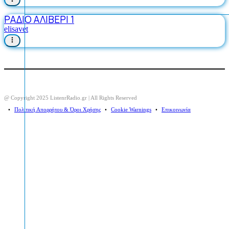
ΡΑΔΙΟ ΑΛΙΒΕΡΙ 1
elisavet
@ Copyright 2025 ListenrRadio.gr | All Rights Reserved
⠀•⠀
Πολιτική Απορρήτου & Όροι Χρήσης
⠀•⠀
Cookie Warnings
⠀•⠀
Επικοινωνία