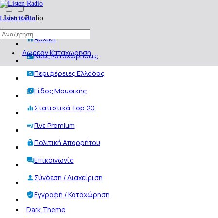
Listen Radio
Listen Radio
Αρχική
Δωρεαν Καταχωρηση
Νέες Καταχωρήσεις
Περιφέρειες Ελλάδας
Είδος Μουσικής
Στατιστικά Top 20
Γίνε Premium
Πολιτική Απορρήτου
Επικοινωνία
Σύνδεση / Διαχείριση
Εγγραφή / Καταχώρηση
Dark Theme