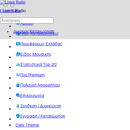
Listen Radio
Listen Radio
Αρχική
Δωρεαν Καταχωρηση
Νέες Καταχωρήσεις
Περιφέρειες Ελλάδας
Είδος Μουσικής
Στατιστικά Top 20
Γίνε Premium
Πολιτική Απορρήτου
Επικοινωνία
Σύνδεση / Διαχείριση
Εγγραφή / Καταχώρηση
Dark Theme