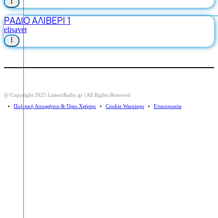
ΡΑΔΙΟ ΑΛΙΒΕΡΙ 1
elisavet
@ Copyright 2025 ListenrRadio.gr | All Rights Reserved
⠀•⠀
Πολιτική Απορρήτου & Όροι Χρήσης
⠀•⠀
Cookie Warnings
⠀•⠀
Επικοινωνία