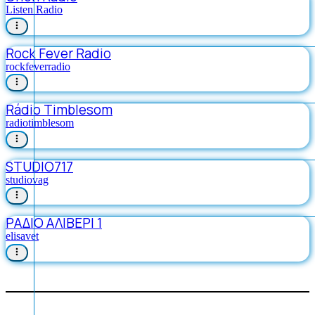
Listen Radio
Rock Fever Radio
rockfeverradio
Rádio Timblesom
radiotimblesom
STUDIO717
studiovag
ΡΑΔΙΟ ΑΛΙΒΕΡΙ 1
elisavet