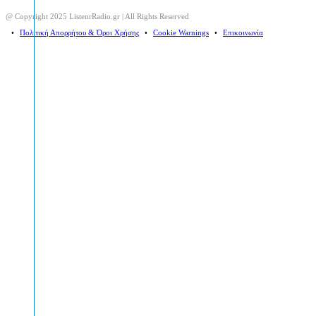
@ Copyright 2025 ListenrRadio.gr | All Rights Reserved
⠀•⠀
Πολιτική Απορρήτου & Όροι Χρήσης
⠀•⠀
Cookie Warnings
⠀•⠀
Επικοινωνία