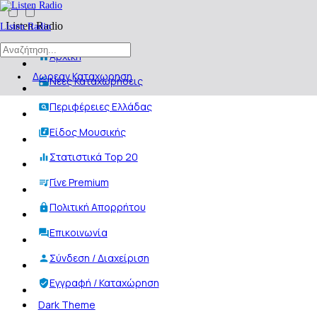
Listen Radio
Listen Radio
Αρχική
Δωρεαν Καταχωρηση
Νέες Καταχωρήσεις
Περιφέρειες Ελλάδας
Είδος Μουσικής
Στατιστικά Top 20
Γίνε Premium
Πολιτική Απορρήτου
Επικοινωνία
Σύνδεση / Διαχείριση
Εγγραφή / Καταχώρηση
Dark Theme