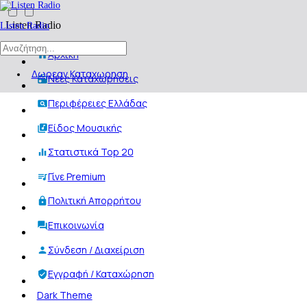
Listen Radio
Listen Radio
Αρχική
Δωρεαν Καταχωρηση
Νέες Καταχωρήσεις
Περιφέρειες Ελλάδας
Είδος Μουσικής
Στατιστικά Top 20
Γίνε Premium
Πολιτική Απορρήτου
Επικοινωνία
Σύνδεση / Διαχείριση
Εγγραφή / Καταχώρηση
Dark Theme