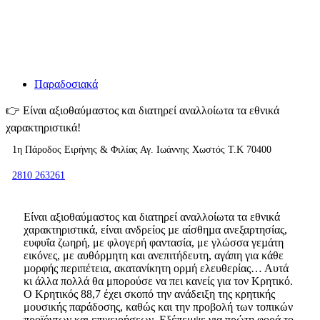
Παραδοσιακά
👉
Είναι αξιοθαύμαστος και διατηρεί αναλλοίωτα τα εθνικά
χαρακτηριστικά!
1η Πάροδος Ειρήνης & Φιλίας Αγ. Ιωάννης Χωστός Τ.Κ 70400
2810 263261
Είναι αξιοθαύμαστος και διατηρεί αναλλοίωτα τα εθνικά
χαρακτηριστικά, είναι ανδρείος µε αίσθηµα ανεξαρτησίας,
ευφυΐα ζωηρή, με φλογερή φαντασία, με γλώσσα γεµάτη
εικόνες, με αυθόρµητη και ανεπιτήδευτη, αγάπη για κάθε
µορφής περιπέτεια, ακατανίκητη ορµή ελευθερίας… Αυτά
κι άλλα πολλά θα μπορούσε να πει κανείς για τον Κρητικό.
Ο Κρητικός 88,7 έχει σκοπό την ανάδειξη της κρητικής
μουσικής παράδοσης, καθώς και την προβολή των τοπικών
προϊόντων και επιχειρήσεων. Eξέπεμψε για πρώτη φορά το