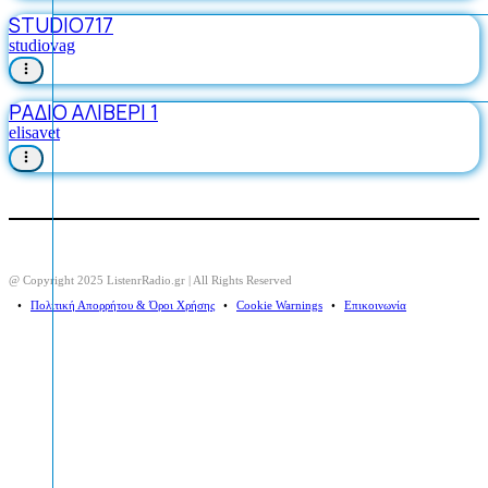
STUDIO717
studiovag
ΡΑΔΙΟ ΑΛΙΒΕΡΙ 1
elisavet
@ Copyright 2025 ListenrRadio.gr | All Rights Reserved
⠀•⠀
Πολιτική Απορρήτου & Όροι Χρήσης
⠀•⠀
Cookie Warnings
⠀•⠀
Επικοινωνία