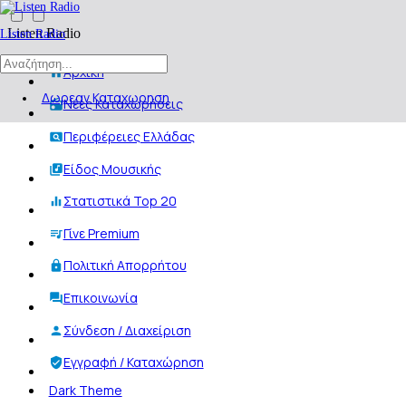
Listen Radio
Listen Radio
Αρχική
Δωρεαν Καταχωρηση
Νέες Καταχωρήσεις
Περιφέρειες Ελλάδας
Είδος Μουσικής
Στατιστικά Top 20
Γίνε Premium
Πολιτική Απορρήτου
Επικοινωνία
Σύνδεση / Διαχείριση
Εγγραφή / Καταχώρηση
Dark Theme