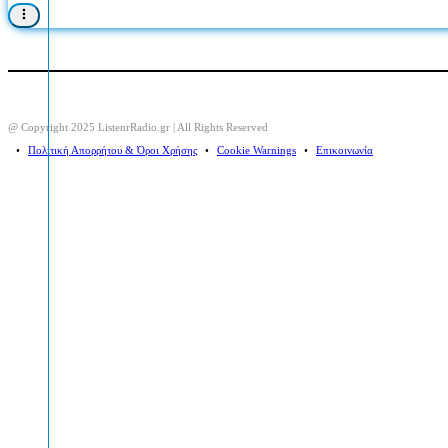
@ Copyright 2025 ListenrRadio.gr | All Rights Reserved
⠀•⠀
Πολιτική Απορρήτου & Όροι Χρήσης
⠀•⠀
Cookie Warnings
⠀•⠀
Επικοινωνία