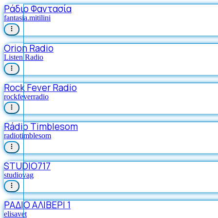
Ράδιο Φαντασία
fantasia.mitilini
Orion Radio
Listen Radio
Rock Fever Radio
rockfeverradio
Rádio Timblesom
radiotimblesom
STUDIO717
studiovag
ΡΑΔΙΟ ΑΛΙΒΕΡΙ 1
elisavet