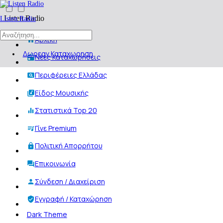
Listen Radio
Listen Radio
Αρχική
Δωρεαν Καταχωρηση
Νέες Καταχωρήσεις
Περιφέρειες Ελλάδας
Είδος Μουσικής
Στατιστικά Top 20
Γίνε Premium
Πολιτική Απορρήτου
Επικοινωνία
Σύνδεση / Διαχείριση
Εγγραφή / Καταχώρηση
Dark Theme