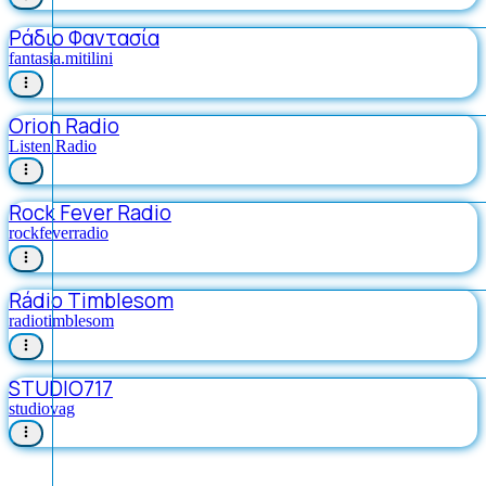
Ράδιο Φαντασία
fantasia.mitilini
Orion Radio
Listen Radio
Rock Fever Radio
rockfeverradio
Rádio Timblesom
radiotimblesom
STUDIO717
studiovag