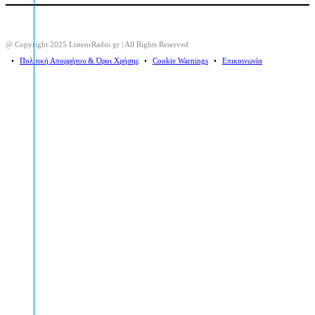
@ Copyright 2025 ListenrRadio.gr | All Rights Reserved
⠀•⠀
Πολιτική Απορρήτου & Όροι Χρήσης
⠀•⠀
Cookie Warnings
⠀•⠀
Επικοινωνία