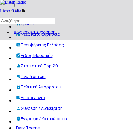
Listen Radio
Listen Radio
Αρχική
Δωρεαν Καταχωρηση
Νέες Καταχωρήσεις
Περιφέρειες Ελλάδας
Είδος Μουσικής
Στατιστικά Top 20
Γίνε Premium
Πολιτική Απορρήτου
Επικοινωνία
Σύνδεση / Διαχείριση
Εγγραφή / Καταχώρηση
Dark Theme