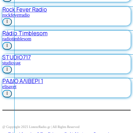
Rock Fever Radio
rockfeverradio
Rádio Timblesom
radiotimblesom
STUDIO717
studiovag
ΡΑΔΙΟ ΑΛΙΒΕΡΙ 1
elisavet
@ Copyright 2025 ListenrRadio.gr | All Rights Reserved