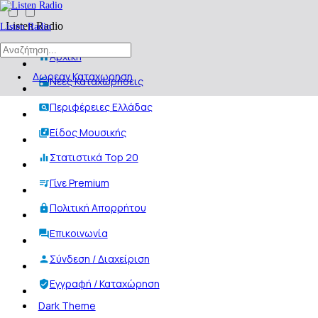
Listen Radio
Listen Radio
Αρχική
Δωρεαν Καταχωρηση
Νέες Καταχωρήσεις
Περιφέρειες Ελλάδας
Είδος Μουσικής
Στατιστικά Top 20
Γίνε Premium
Πολιτική Απορρήτου
Επικοινωνία
Σύνδεση / Διαχείριση
Εγγραφή / Καταχώρηση
Dark Theme