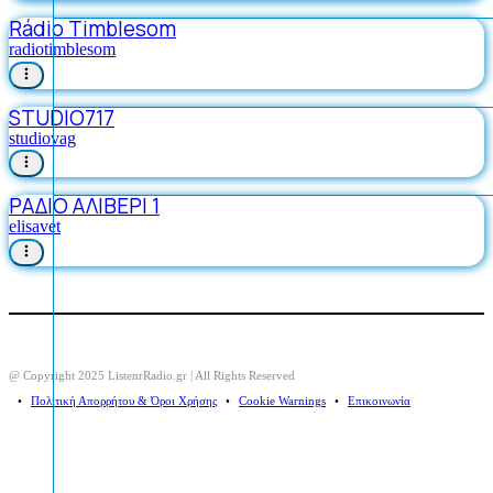
Rádio Timblesom
radiotimblesom
STUDIO717
studiovag
ΡΑΔΙΟ ΑΛΙΒΕΡΙ 1
elisavet
@ Copyright 2025 ListenrRadio.gr | All Rights Reserved
⠀•⠀
Πολιτική Απορρήτου & Όροι Χρήσης
⠀•⠀
Cookie Warnings
⠀•⠀
Επικοινωνία