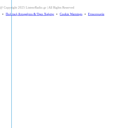
@ Copyright 2025 ListenrRadio.gr | All Rights Reserved
⠀•⠀
Πολιτική Απορρήτου & Όροι Χρήσης
⠀•⠀
Cookie Warnings
⠀•⠀
Επικοινωνία