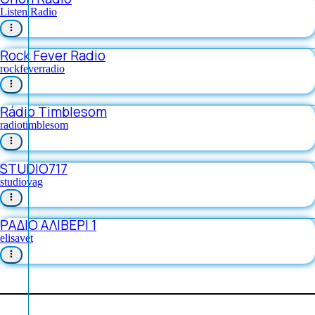
Listen Radio
Rock Fever Radio
rockfeverradio
Rádio Timblesom
radiotimblesom
STUDIO717
studiovag
ΡΑΔΙΟ ΑΛΙΒΕΡΙ 1
elisavet