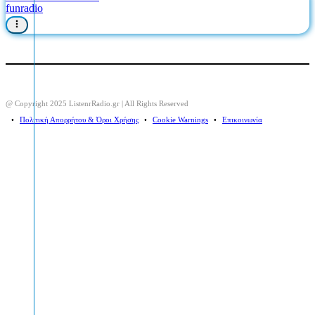
funradio
@ Copyright 2025 ListenrRadio.gr | All Rights Reserved
⠀•⠀
Πολιτική Απορρήτου & Όροι Χρήσης
⠀•⠀
Cookie Warnings
⠀•⠀
Επικοινωνία