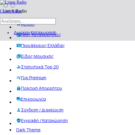
Listen Radio
Listen Radio
Αρχική
Δωρεαν Καταχωρηση
Νέες Καταχωρήσεις
Περιφέρειες Ελλάδας
Είδος Μουσικής
Στατιστικά Top 20
Γίνε Premium
Πολιτική Απορρήτου
Επικοινωνία
Σύνδεση / Διαχείριση
Εγγραφή / Καταχώρηση
Dark Theme