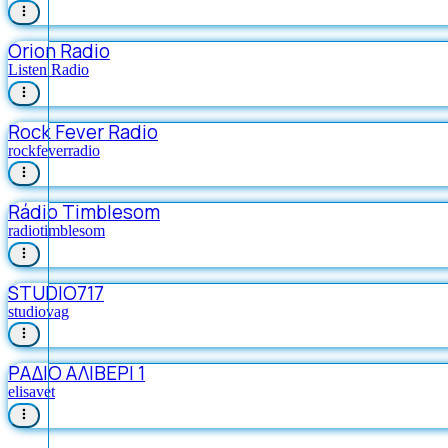
Orion Radio
Listen Radio
Rock Fever Radio
rockfeverradio
Rádio Timblesom
radiotimblesom
STUDIO717
studiovag
ΡΑΔΙΟ ΑΛΙΒΕΡΙ 1
elisavet