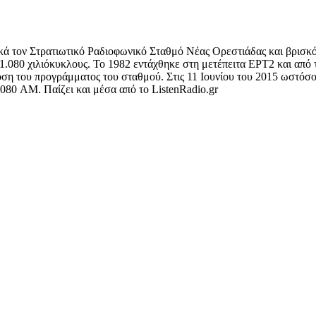
κά τον Στρατιωτικό Ραδιοφωνικό Σταθμό Νέας Ορεστιάδας και βρισκό
080 χιλιόκυκλους. Το 1982 εντάχθηκε στη μετέπειτα ΕΡΤ2 και από 
ση του προγράμματος του σταθμού. Στις 11 Ιουνίου του 2015 ωστόσο ξ
80 AM. Παίζει και μέσα από το ListenRadio.gr