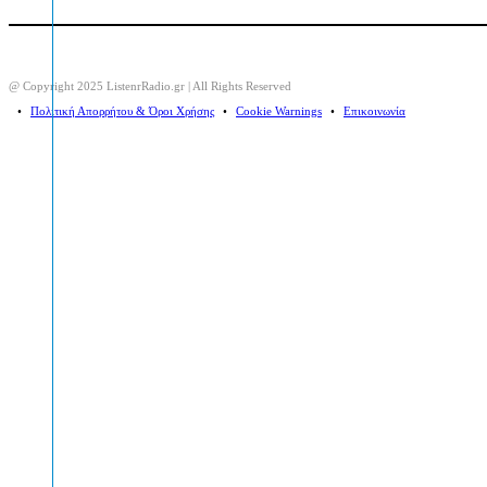
@ Copyright 2025 ListenrRadio.gr | All Rights Reserved
⠀•⠀
Πολιτική Απορρήτου & Όροι Χρήσης
⠀•⠀
Cookie Warnings
⠀•⠀
Επικοινωνία