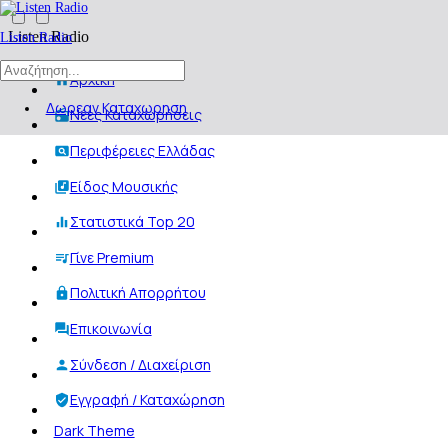
Listen Radio
Listen Radio
Αρχική
Δωρεαν Καταχωρηση
Νέες Καταχωρήσεις
Περιφέρειες Ελλάδας
Είδος Μουσικής
Στατιστικά Top 20
Γίνε Premium
Πολιτική Απορρήτου
Επικοινωνία
Σύνδεση / Διαχείριση
Εγγραφή / Καταχώρηση
Dark Theme