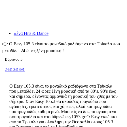
Ξένα Hits & Dance
👉
Ο Easy 105.3 είναι το μοναδικό ραδιόφωνο στα Τρίκαλα που
μεταδίδει 24 ώρες ξένη μουσική !
Βύρωνος 5
2431031891
Ο Easy 105.3 είναι το μοναδικό ραδιόφωνο στα Τρίκαλα
που μεταδίδει 24 ώρες ξένη μουσική από τα 80’s, 90’s έως
και σήμερα, δένοντας αρμονικά τη μουσική του χθες με του
σήμερα. Στον Easy 105.3 θα ακούσεις τραγούδια που
αγάπησες, ερωτεύτηκες και χόρεψες αλλά και τραγούδια
που τραγουδάς καθημερινά. Μπορείς να δεις τα αγαπημένα
σου τραγούδια και στο https://easy1053.gr Ο Easy εκπέμπει
από τα Τρίκαλα για ολόκληρη την Θεσσαλία στους 105.3
και ζωντανά μέσα από το ListenRadio.gr