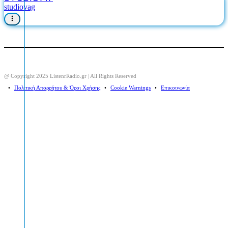
studiovag
@ Copyright 2025 ListenrRadio.gr | All Rights Reserved
⠀•⠀
Πολιτική Απορρήτου & Όροι Χρήσης
⠀•⠀
Cookie Warnings
⠀•⠀
Επικοινωνία