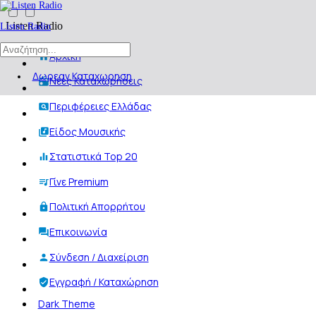
Listen Radio
Listen Radio
Αρχική
Δωρεαν Καταχωρηση
Νέες Καταχωρήσεις
Περιφέρειες Ελλάδας
Είδος Μουσικής
Στατιστικά Top 20
Γίνε Premium
Πολιτική Απορρήτου
Επικοινωνία
Σύνδεση / Διαχείριση
Εγγραφή / Καταχώρηση
Dark Theme