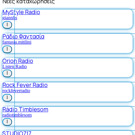
Νέες καταχωρήσεις
MyStyle Radio
giannhs
Ράδιο Φαντασία
fantasia.mitilini
Orion Radio
Listen Radio
Rock Fever Radio
rockfeverradio
Rádio Timblesom
radiotimblesom
STUDIO717