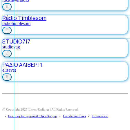
rockfeverradio
Rádio Timblesom
radiotimblesom
STUDIO717
studiovag
ΡΑΔΙΟ ΑΛΙΒΕΡΙ 1
elisavet
@ Copyright 2025 ListenrRadio.gr | All Rights Reserved
⠀•⠀
Πολιτική Απορρήτου & Όροι Χρήσης
⠀•⠀
Cookie Warnings
⠀•⠀
Επικοινωνία