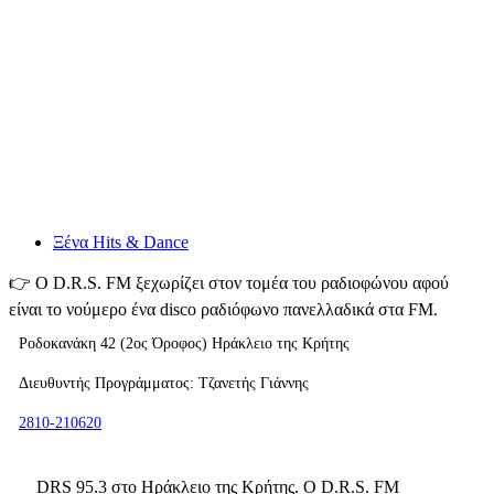
Ξένα Hits & Dance
👉
Ο D.R.S. FM ξεχωρίζει στον τομέα του ραδιοφώνου αφού
είναι το νούμερο ένα disco ραδιόφωνο πανελλαδικά στα FM.
Ροδοκανάκη 42 (2ος Όροφος) Ηράκλειο της Κρήτης
Διευθυντής Προγράμματος: Τζανετής Γιάννης
2810-210620
DRS 95.3 στο Ηράκλειο της Κρήτης. Ο D.R.S. FM