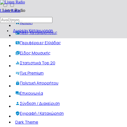
Listen Radio
Listen Radio
Αρχική
Δωρεαν Καταχωρηση
Νέες Καταχωρήσεις
Περιφέρειες Ελλάδας
Είδος Μουσικής
Στατιστικά Top 20
Γίνε Premium
Πολιτική Απορρήτου
Επικοινωνία
Σύνδεση / Διαχείριση
Εγγραφή / Καταχώρηση
Dark Theme