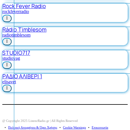
Rock Fever Radio
rockfeverradio
Rádio Timblesom
radiotimblesom
STUDIO717
studiovag
ΡΑΔΙΟ ΑΛΙΒΕΡΙ 1
elisavet
@ Copyright 2025 ListenrRadio.gr | All Rights Reserved
⠀•⠀
Πολιτική Απορρήτου & Όροι Χρήσης
⠀•⠀
Cookie Warnings
⠀•⠀
Επικοινωνία