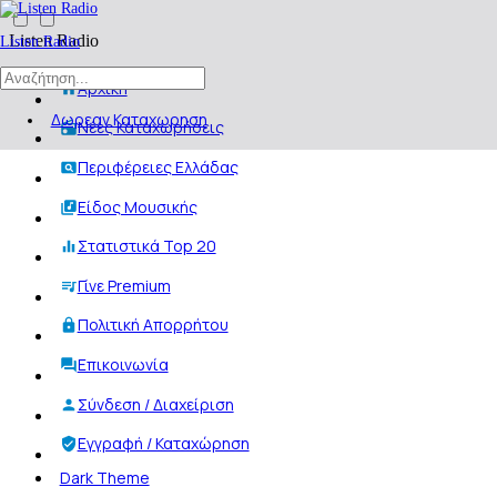
Listen Radio
Listen Radio
Αρχική
Δωρεαν Καταχωρηση
Νέες Καταχωρήσεις
Περιφέρειες Ελλάδας
Είδος Μουσικής
Στατιστικά Top 20
Γίνε Premium
Πολιτική Απορρήτου
Επικοινωνία
Σύνδεση / Διαχείριση
Εγγραφή / Καταχώρηση
Dark Theme