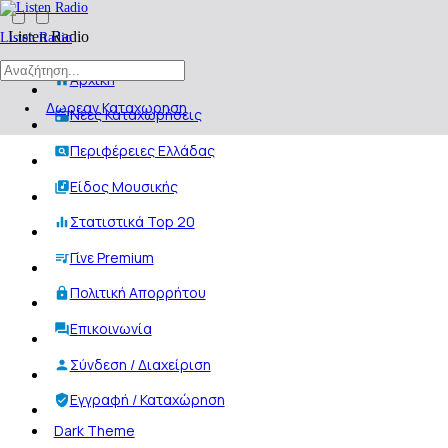
Listen Radio
Listen Radio
Αρχική
Δωρεαν Καταχωρηση
Νέες Καταχωρήσεις
Περιφέρειες Ελλάδας
Είδος Μουσικής
Στατιστικά Top 20
Γίνε Premium
Πολιτική Απορρήτου
Επικοινωνία
Σύνδεση / Διαχείριση
Εγγραφή / Καταχώρηση
Dark Theme