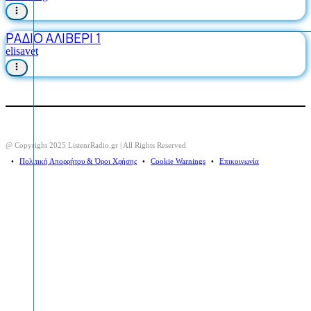
ΡΑΔΙΟ ΑΛΙΒΕΡΙ 1
elisavet
@ Copyright 2025 ListenrRadio.gr | All Rights Reserved
⠀•⠀
Πολιτική Απορρήτου & Όροι Χρήσης
⠀•⠀
Cookie Warnings
⠀•⠀
Επικοινωνία