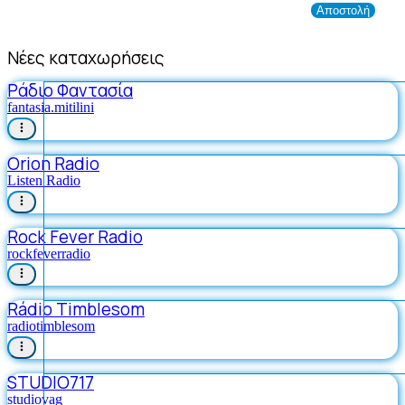
Νέες καταχωρήσεις
Ράδιο Φαντασία
fantasia.mitilini
Orion Radio
Listen Radio
Rock Fever Radio
rockfeverradio
Rádio Timblesom
radiotimblesom
STUDIO717
studiovag