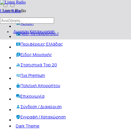
Listen Radio
Listen Radio
Αρχική
Δωρεαν Καταχωρηση
Νέες Καταχωρήσεις
Περιφέρειες Ελλάδας
Είδος Μουσικής
Στατιστικά Top 20
Γίνε Premium
Πολιτική Απορρήτου
Επικοινωνία
Σύνδεση / Διαχείριση
Εγγραφή / Καταχώρηση
Dark Theme