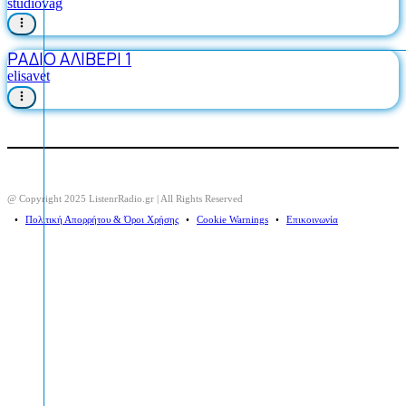
studiovag
ΡΑΔΙΟ ΑΛΙΒΕΡΙ 1
elisavet
@ Copyright 2025 ListenrRadio.gr | All Rights Reserved
⠀•⠀
Πολιτική Απορρήτου & Όροι Χρήσης
⠀•⠀
Cookie Warnings
⠀•⠀
Επικοινωνία