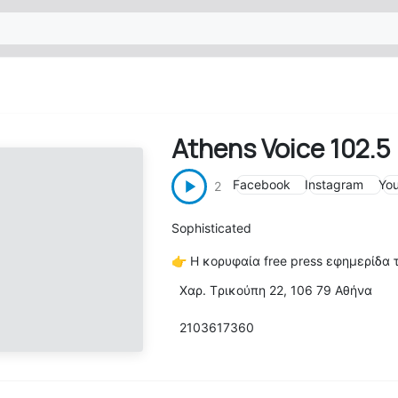
Athens Voice 102.5
Facebook
Instagram
Yo
2
Sophisticated
👉
H κορυφαία free press εφημερίδα 
Xαρ. Tρικούπη 22, 106 79 Aθήνα
2103617360