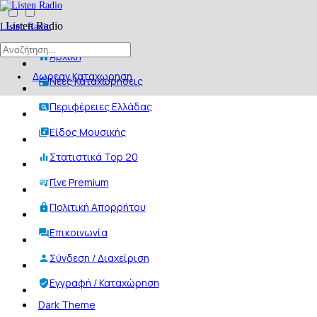
Listen Radio
Listen Radio
Αρχική
Δωρεαν Καταχωρηση
Νέες Καταχωρήσεις
Περιφέρειες Ελλάδας
Είδος Μουσικής
Στατιστικά Top 20
Γίνε Premium
Πολιτική Απορρήτου
Επικοινωνία
Σύνδεση / Διαχείριση
Εγγραφή / Καταχώρηση
Dark Theme