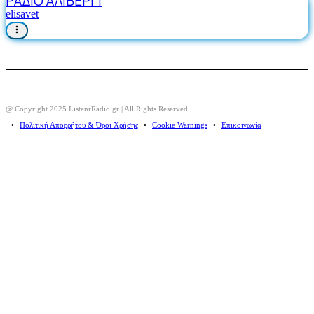
ΡΑΔΙΟ ΑΛΙΒΕΡΙ 1
elisavet
@ Copyright 2025 ListenrRadio.gr | All Rights Reserved
⠀•⠀
Πολιτική Απορρήτου & Όροι Χρήσης
⠀•⠀
Cookie Warnings
⠀•⠀
Επικοινωνία