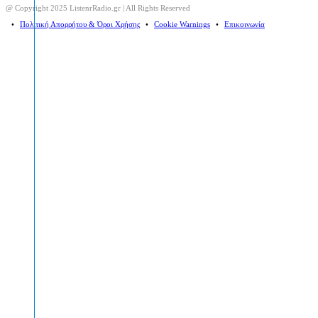
@ Copyright 2025 ListenrRadio.gr | All Rights Reserved
⠀•⠀
Πολιτική Απορρήτου & Όροι Χρήσης
⠀•⠀
Cookie Warnings
⠀•⠀
Επικοινωνία