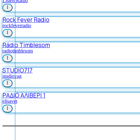
Listen Radio
Rock Fever Radio
rockfeverradio
Rádio Timblesom
radiotimblesom
STUDIO717
studiovag
ΡΑΔΙΟ ΑΛΙΒΕΡΙ 1
elisavet