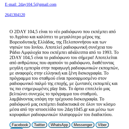
E-mail: 2day104.5@gmail.com
2641304120
Ο 2DAY 104,5 είναι το νέο ραδιόφωνο που εκπέμπει από
το Αγρίνιο και καλύπτει το μεγαλύτερο μέρος της
Βορειοδυτικής Ελλάδας, της Πελοποννήσου και των
νησιών του Ιονίου. Αποτελεί ραδιοφωνική συνέχεια του
Ράδιο Αμφιλοχία που εκπέμπει αδιάλειπτα από το 1993. Το
2DAY 104,5 είναι το ραδιόφωνο του σήμερα! Αποτελείται
από ανθρώπους που αγαπούν το ραδιόφωνο, διαθέτοντας
μεγάλη εμπειρία στην παραγωγή ραδιοφωνικών εκπομπών,
με αναφορές στην ελληνική και ξένη δισκογραφία. Το
πρόγραμμα του σταθμού είναι προσαρμοσμένο στον
ραδιοφωνικό παλμό της εποχής, με ζωντανές εκπομπές και
τις πιο ενημερωμένες play lists. Το άρτιο επιτελείο μας
βελτιώνει συνεχώς το πρόγραμμα του σταθμού,
λαμβάνοντας υπόψη την τρέχουσα δισκογραφία. Το
ραδιόφωνό μας εκπέμπει διαδικτυακά σε όλον τον κόσμο
μέσα από την ιστοσελίδα του 2day1045.gr και μέσω των
κορυφαίων ραδιοφωνικών πλατφορμών του διαδικτύου.
Facebook
Twitter
WhatsApp
Messenger
Viber