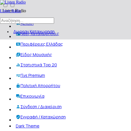
Listen Radio
Listen Radio
Αρχική
Δωρεαν Καταχωρηση
Νέες Καταχωρήσεις
Περιφέρειες Ελλάδας
Είδος Μουσικής
Στατιστικά Top 20
Γίνε Premium
Πολιτική Απορρήτου
Επικοινωνία
Σύνδεση / Διαχείριση
Εγγραφή / Καταχώρηση
Dark Theme