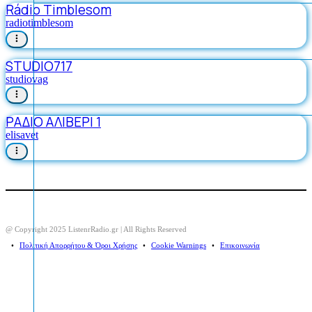
Rádio Timblesom
radiotimblesom
STUDIO717
studiovag
ΡΑΔΙΟ ΑΛΙΒΕΡΙ 1
elisavet
@ Copyright 2025 ListenrRadio.gr | All Rights Reserved
⠀•⠀
Πολιτική Απορρήτου & Όροι Χρήσης
⠀•⠀
Cookie Warnings
⠀•⠀
Επικοινωνία