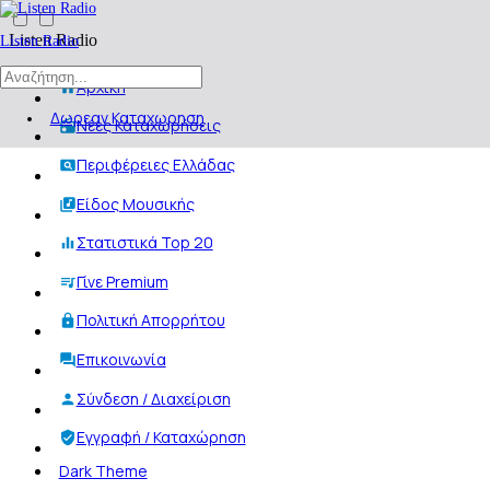
Listen Radio
Listen Radio
Αρχική
Δωρεαν Καταχωρηση
Νέες Καταχωρήσεις
Περιφέρειες Ελλάδας
Είδος Μουσικής
Στατιστικά Top 20
Γίνε Premium
Πολιτική Απορρήτου
Επικοινωνία
Σύνδεση / Διαχείριση
Εγγραφή / Καταχώρηση
Dark Theme