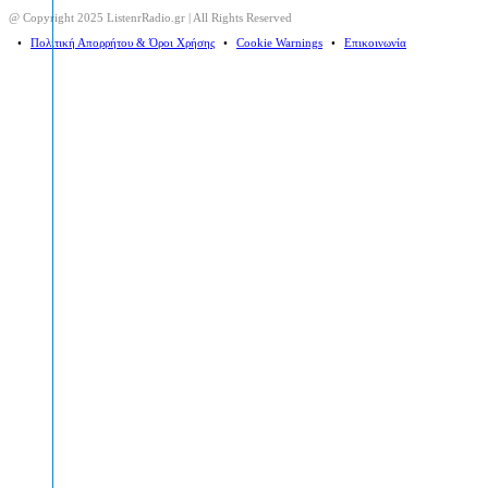
@ Copyright 2025 ListenrRadio.gr | All Rights Reserved
⠀•⠀
Πολιτική Απορρήτου & Όροι Χρήσης
⠀•⠀
Cookie Warnings
⠀•⠀
Επικοινωνία