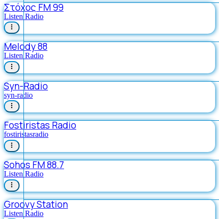
Στόχος FM 99
Listen Radio
Melody 88
Listen Radio
Syn-Radio
syn-radio
Fostiristas Radio
fostiristasradio
Sohos FM 88.7
Listen Radio
Groovy Station
Listen Radio