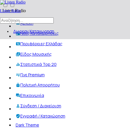
Listen Radio
Listen Radio
Αρχική
Δωρεαν Καταχωρηση
Νέες Καταχωρήσεις
Περιφέρειες Ελλάδας
Είδος Μουσικής
Στατιστικά Top 20
Γίνε Premium
Πολιτική Απορρήτου
Επικοινωνία
Σύνδεση / Διαχείριση
Εγγραφή / Καταχώρηση
Dark Theme