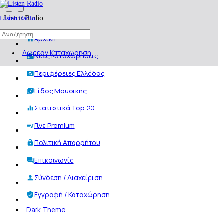
Listen Radio
Listen Radio
Αρχική
Δωρεαν Καταχωρηση
Νέες Καταχωρήσεις
Περιφέρειες Ελλάδας
Είδος Μουσικής
Στατιστικά Top 20
Γίνε Premium
Πολιτική Απορρήτου
Επικοινωνία
Σύνδεση / Διαχείριση
Εγγραφή / Καταχώρηση
Dark Theme