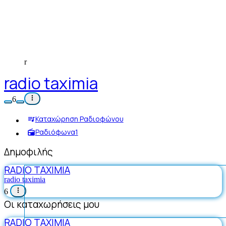
r
radio taximia
6
Καταχώρηση Ραδιοφώνου
Ραδιόφωνα
1
Δημοφιλής
RADIO TAXIMIA
radio taximia
6
Οι καταχωρήσεις μου
RADIO TAXIMIA