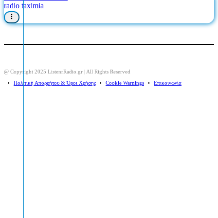
radio taximia
@ Copyright 2025 ListenrRadio.gr | All Rights Reserved
⠀•⠀
Πολιτική Απορρήτου & Όροι Χρήσης
⠀•⠀
Cookie Warnings
⠀•⠀
Επικοινωνία