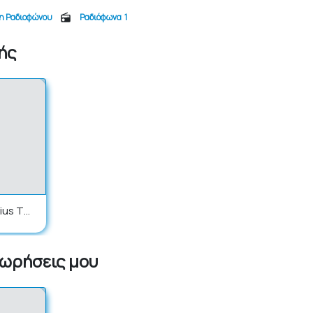
η Ραδιοφώνου
Ραδιόφωνα
1
ής
ius Th
χωρήσεις μου