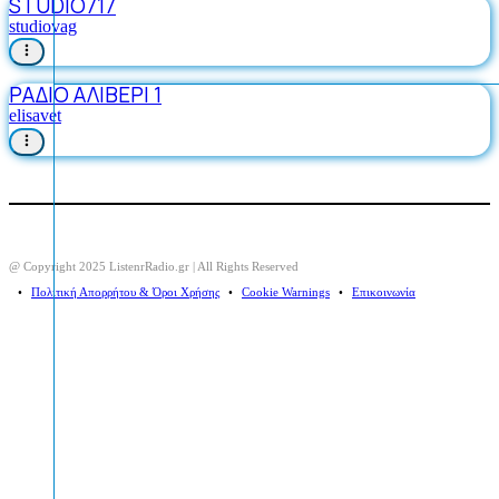
STUDIO717
studiovag
ΡΑΔΙΟ ΑΛΙΒΕΡΙ 1
elisavet
@ Copyright 2025 ListenrRadio.gr | All Rights Reserved
⠀•⠀
Πολιτική Απορρήτου & Όροι Χρήσης
⠀•⠀
Cookie Warnings
⠀•⠀
Επικοινωνία