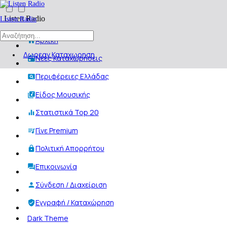
Listen Radio
Listen Radio
Αρχική
Δωρεαν Καταχωρηση
Νέες Καταχωρήσεις
Περιφέρειες Ελλάδας
Είδος Μουσικής
Στατιστικά Top 20
Γίνε Premium
Πολιτική Απορρήτου
Επικοινωνία
Σύνδεση / Διαχείριση
Εγγραφή / Καταχώρηση
Dark Theme