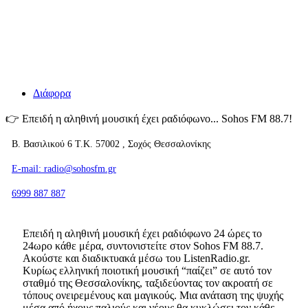
Διάφορα
👉
Επειδή η αληθινή μουσική έχει ραδιόφωνο... Sohos FM 88.7!
Β. Βασιλικού 6 Τ.Κ. 57002 , Σοχός Θεσσαλονίκης
E-mail: radio@sohosfm.gr
6999 887 887
Επειδή η αληθινή μουσική έχει ραδιόφωνο 24 ώρες το
24ωρο κάθε μέρα, συντονιστείτε στον Sohos FM 88.7.
Ακούστε και διαδικτυακά μέσω του ListenRadio.gr.
Κυρίως ελληνική ποιοτική μουσική “παίζει” σε αυτό τον
σταθμό της Θεσσαλονίκης, ταξιδεύοντας τον ακροατή σε
τόπους ονειρεμένους και μαγικούς. Μια ανάταση της ψυχής
μέσα από ήχους παλιούς και νέους θα κυκλώσει τον κάθε